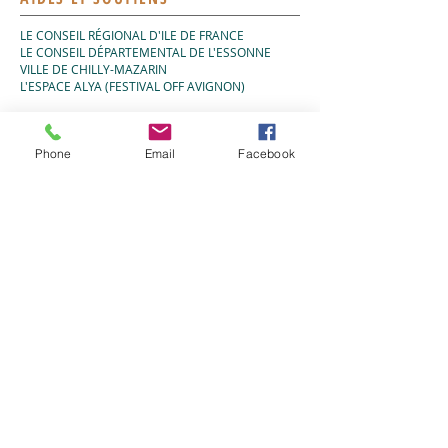
LE CONSEIL RÉGIONAL D'ILE DE FRANCE
LE CONSEIL DÉPARTEMENTAL DE L'ESSONNE
VILLE DE CHILLY-MAZARIN
L'ESPACE ALYA (FESTIVAL OFF AVIGNON)
CE SPECTACLE BENEFICIE DU LABEL SNES
Phone
Email
Facebook
ITW M.ALBO - R.YANA
FESTI.TV
Lire la vidéo