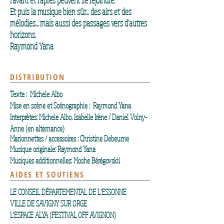
l’avant et l’après peuvent se rejoindre.
Et puis la musique bien sûr... des airs et des
mélodies... mais aussi des passages vers d’autres
horizons.
Raymond Yana
DISTRIBUTION
Texte : Michele Albo
Mise en scène et Scénographie : Raymond Yana
Interprètes: Michele Albo, Isabelle Irène / Daniel Volny-
Anne (en alternance)
Marionnettes / accessoires : Christine Debeurne
Musique originale: Raymond Yana
Musiques additionnelles: Moshe Bérégovskii
AIDES ET SOUTIENS
LE CONSEIL DÉPARTEMENTAL DE L'ESSONNE
VILLE DE SAVIGNY SUR ORGE
L'ESPACE ALYA (FESTIVAL OFF AVIGNON)